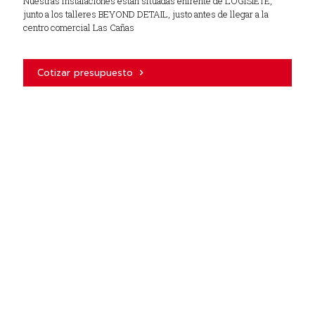
Nuestras instalaciones están situadas enfrente de LOGISIETE,
junto a los talleres BEYOND DETAIL, justo antes de llegar a la
centro comercial Las Cañas
Cotizar presupuesto